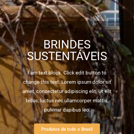
BRINDES
SUSTENTÁVEIS
I am text block. Click edit button to
change this text. Lorem ipsum dolor sit
amet, consectetur adipiscing elit. Ut elit
tellus, luctus nec ullamcorper mattis,
pulvinar dapibus leo.
Produtos de todo o Brasil