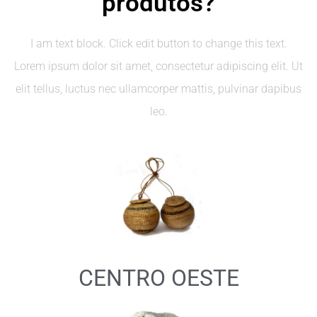
produtos?
I am text block. Click edit button to change this text.
Lorem ipsum dolor sit amet, consectetur adipiscing elit. Ut
elit tellus, luctus nec ullamcorper mattis, pulvinar dapibus
leo.
CENTRO OESTE