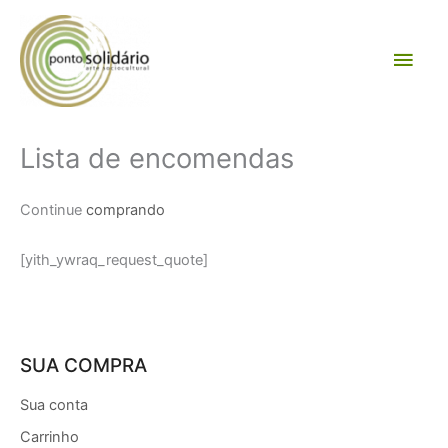
Ir
Men
para
o
princ
conteúdo
Lista de encomendas
Continue
comprando
[yith_ywraq_request_quote]
SUA COMPRA
Sua conta
Carrinho