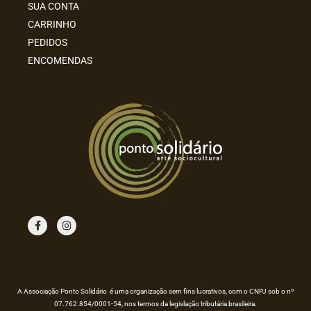
SUA CONTA
CARRINHO
PEDIDOS
ENCOMENDAS
F
I
a
n
c
s
e
t
b
a
o
g
o
r
k
a
m
A Associação Ponto Solidário é uma organização sem fins lucrativos, com o CNPJ sob o nº
07.762.854/0001-54, nos termos da legislação tributária brasileira.