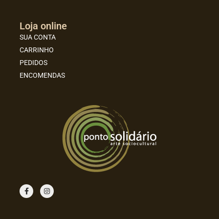
Loja online
SUA CONTA
CARRINHO
PEDIDOS
ENCOMENDAS
F
I
a
n
c
s
e
t
b
a
o
g
o
r