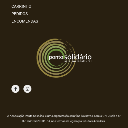
CARRINHO
PEDIDOS
ENCOMENDAS
F
I
a
n
c
s
e
t
b
a
o
g
o
r
k
a
m
A Associação Ponto Solidário é uma organização sem fins lucrativos, com o CNPJ sob o nº
07.762.854/0001-54, nos termos da legislação tributária brasileira.