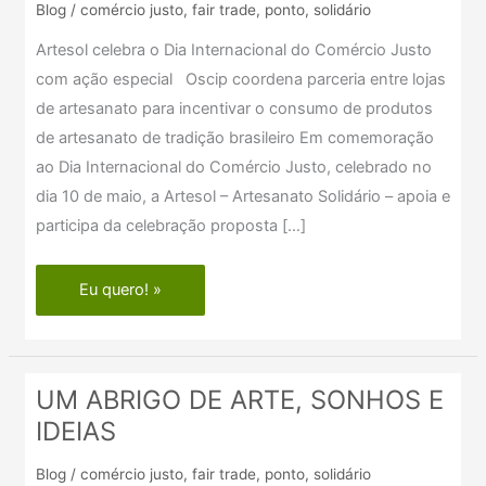
Blog
/
comércio justo
,
fair trade
,
ponto
,
solidário
dia
do
Artesol celebra o Dia Internacional do Comércio Justo
comercio
com ação especial Oscip coordena parceria entre lojas
justo
de artesanato para incentivar o consumo de produtos
–
de artesanato de tradição brasileiro Em comemoração
juntos
ao Dia Internacional do Comércio Justo, celebrado no
!
dia 10 de maio, a Artesol – Artesanato Solidário – apoia e
participa da celebração proposta […]
Eu quero! »
UM ABRIGO DE ARTE, SONHOS E
UM
IDEIAS
ABRIGO
DE
Blog
/
comércio justo
,
fair trade
,
ponto
,
solidário
ARTE,