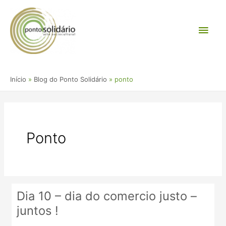
Ir
Men
para
o
princ
conteúdo
Início
Blog do Ponto Solidário
ponto
Ponto
Dia 10 – dia do comercio justo –
Dia
juntos !
10
–