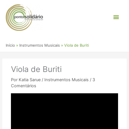
Ir
Men
para
o
princ
conteúdo
Início
Instrumentos Musicais
Viola de Buriti
Viola de Buriti
Por
Katia Sarue
/
Instrumentos Musicais
/
3
Comentários