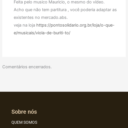
Feita pelo musico Mauricio, o mesmo do vídeo.
Acho que não tem partitura , você poderia adaptar as
existentes no mercado.abs.
veja na loja
https://pontosolidario.org.br/loja/o-que-
e/musicais/viola-de-buriti-to/
Comentários encerrados.
Sobre nós
QUEM SOMOS