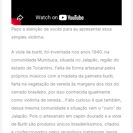
Peço a atenção de vocês para eu apresentar essa
simples violinha.
A viola de buriti, foi inventada nos anos 1940, na
comunidade Mumbuca, situada no Jalapão, região do
estado de Tocantins. Feita de forma artesanal pelos
próprios músicos com a madeira da palmeira buriti,
farta na vegetação de vereda às margens dos rios do
cerrado brasileiro, por isso conhecida igualmente
como violinha de vereda….Fato curioso é que também,
dessa mesma comunidade e situação vem o “ouro” do
Jalapão. Pois o artesanato em capim dourado e a viola
de Buriti são produtos únicos brasileiríssimos, criados
e confeccionados pelos receptivos habitantes desta