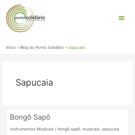
Ir
Men
para
o
princ
conteúdo
Início
Blog do Ponto Solidário
sapucaia
Sapucaia
Bongô Sapô
Bongô
Sapô
Instrumentos Musicais
/
bongô sapô
,
musicais
,
sapucaia