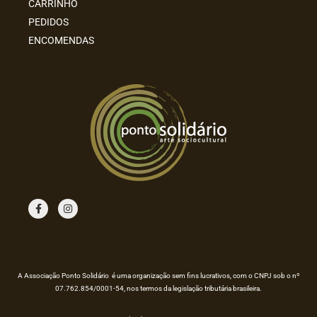
CARRINHO
PEDIDOS
ENCOMENDAS
F
I
a
n
c
s
e
t
b
a
o
g
o
r
k
a
m
A Associação Ponto Solidário é uma organização sem fins lucrativos, com o CNPJ sob o nº
07.762.854/0001-54, nos termos da legislação tributária brasileira.