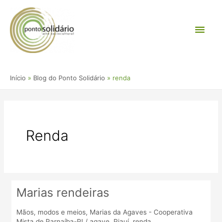
Ir
Men
para
o
princ
conteúdo
Início
Blog do Ponto Solidário
renda
Renda
Marias rendeiras
Marias
rendeiras
Mãos, modos e meios
,
Marias da Agaves - Cooperativa
Mista de Parnaíba-PI
/
agave
,
Piauí
,
renda