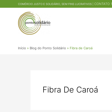
Ir
CONTATO 1
COMÉRCIO JUSTO E SOLIDÁRIO, SEM FINS LUCRATIVOS |
para
o
conteúdo
Início
Blog do Ponto Solidário
Fibra de Caroá
Fibra De Caroá