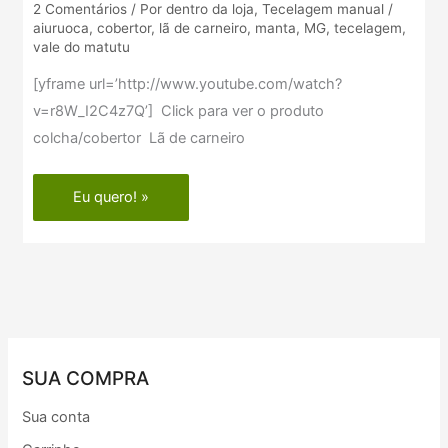
2 Comentários
/
Por dentro da loja
,
Tecelagem manual
/
–
aiuruoca
,
cobertor
,
lã de carneiro
,
manta
,
MG
,
tecelagem
,
vale
vale do matutu
do
[yframe url=’http://www.youtube.com/watch?
Matutu
v=r8W_I2C4z7Q’] Click para ver o produto
–
colcha/cobertor Lã de carneiro
MG
Eu quero! »
SUA COMPRA
Sua conta