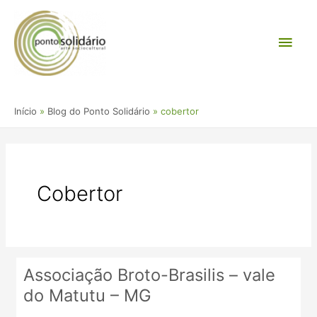
Ir
Men
para
o
princ
conteúdo
Início
Blog do Ponto Solidário
cobertor
Cobertor
Associação Broto-Brasilis – vale
Associação
do Matutu – MG
Broto-
Brasilis