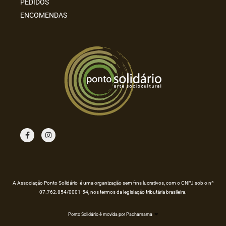
PEDIDOS
ENCOMENDAS
F
I
a
n
c
s
e
t
b
a
o
g
o
r
k
a
m
A Associação Ponto Solidário é uma organização sem fins lucrativos, com o CNPJ sob o nº
07.762.854/0001-54, nos termos da legislação tributária brasileira.
Ponto Solidário é movida por Pachamama
❤