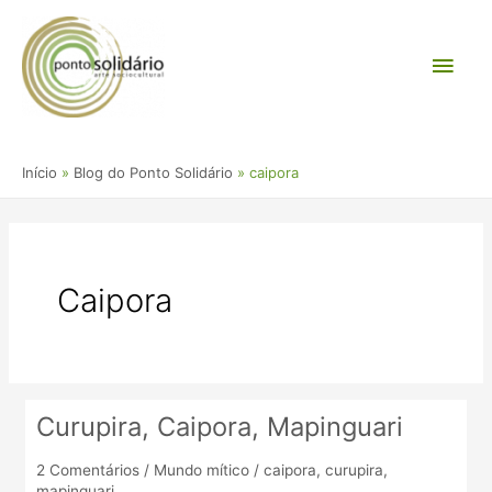
Ir
Men
para
o
princ
conteúdo
Início
Blog do Ponto Solidário
caipora
Caipora
Curupira, Caipora, Mapinguari
Curupira,
Caipora,
2 Comentários
/
Mundo mítico
/
caipora
,
curupira
,
Mapinguari
mapinguari