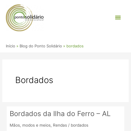
Ir
Men
para
o
princ
conteúdo
Início
Blog do Ponto Solidário
bordados
Bordados
Bordados da Ilha do Ferro – AL
Bordados
da
Mãos, modos e meios
,
Rendas
/
bordados
Ilha