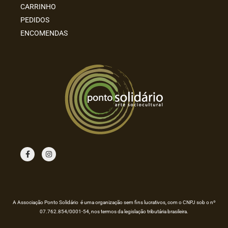
CARRINHO
PEDIDOS
ENCOMENDAS
F
I
a
n
c
s
e
t
b
a
o
g
o
r
k
a
m
A Associação Ponto Solidário é uma organização sem fins lucrativos, com o CNPJ sob o nº
07.762.854/0001-54, nos termos da legislação tributária brasileira.