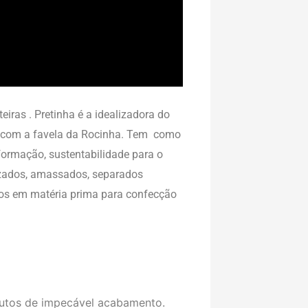
eiras . Pretinha é a idealizadora do
, com a favela da Rocinha. Tem como
formação, sustentabilidade para o
izados, amassados, separados
dos em matéria prima para confecção
utos de impecável acabamento.