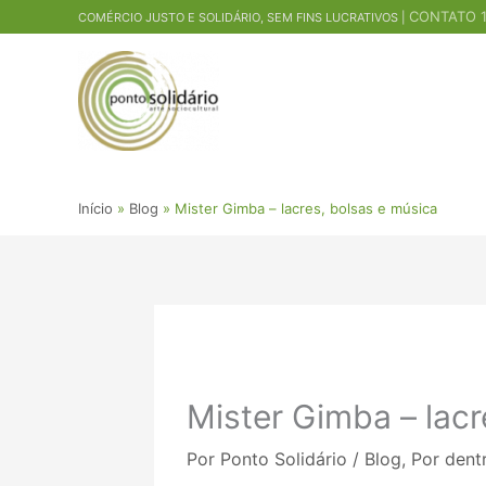
Ir
CONTATO 1
COMÉRCIO JUSTO E SOLIDÁRIO, SEM FINS LUCRATIVOS |
para
o
conteúdo
Início
Blog
Mister Gimba – lacres, bolsas e música
Mister Gimba – lacr
Por
Ponto Solidário
/
Blog
,
Por dentr