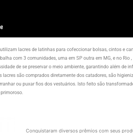
ilizam lacres de latinhas para cofeccionar bolsas, cintos e cart
Trabalha com 3 comunidades, uma em SP outra em MG, e no Rio 
sidade de se preservar o meio ambiente, garantindo além de in
s lacres são comprados diretamente dos catadores, são higien
anhar ou puxar fios dos vestuários. Isto feito são transforma
 primoroso.
Conquistaram diversos prêmios com seus prod