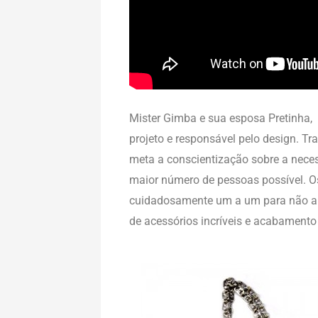
Mister Gimba e sua esposa Pretinha, ut
projeto e responsável pelo design. 
meta a conscientização sobre a neces
maior número de pessoas possível. O
cuidadosamente um a um para não arr
de acessórios incríveis e acabamento