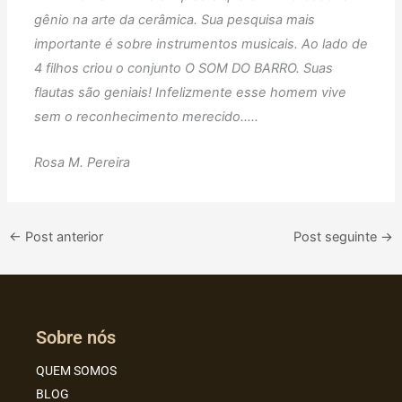
gênio na arte da cerâmica. Sua pesquisa mais
importante é sobre instrumentos musicais. Ao lado de
4 filhos criou o conjunto O SOM DO BARRO. Suas
flautas são geniais! Infelizmente esse homem vive
sem o reconhecimento merecido…..
Rosa M. Pereira
←
Post anterior
Post seguinte
→
Sobre nós
QUEM SOMOS
BLOG