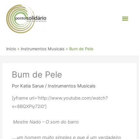
Ir
Men
para
o
princ
conteúdo
Início
Instrumentos Musicais
Bum de Pele
Bum de Pele
Por
Katia Sarue
/
Instrumentos Musicais
[yframe url=’http://www.youtube.com/watch?
v=8BQXPiy72i0′]
Mestre Nado – O som do barro
….um homem muito simples e que é um verdadeiro