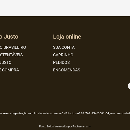
o Justo
Loja online
O BRASILEIRO
SUA CONTA
USTENTÁVEIS
CARRINHO
JUSTO
PEDIDOS
DE COMPRA
ENCOMENDAS
o é uma organização sem fins lucrativos, com o CNPJ sob o nº 07.762.854/0001-54, nos termos da legis
Ponto Solidário é movida por Pachamama
❤