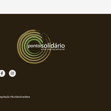
F
I
a
n
c
s
e
t
b
a
o
g
o
r
k
a
m
lação tributária brasileira.