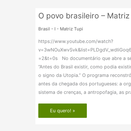
O povo brasileiro – Matriz
O
povo
Brasil - I - Matriz Tupi
brasileiro
–
https://www.youtube.com/watch?
Matriz
v=3wNOuXwvSvk&list=PLDgdV_wdIiGoq6
Tupi
=2&t=0s No documentário que abre a sér
“Antes do Brasil existir, como podia exis
o signo da Utopia.” O programa reconstró
antes da chegada dos portugueses: a org
sistema de crenças, a antropofagia, as prá
Eu quero! »