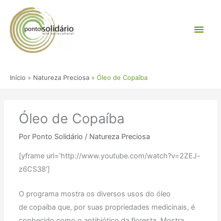
Ir
Men
para
o
princ
conteúdo
Início
Natureza Preciosa
Óleo de Copaíba
Óleo de Copaíba
Por
Ponto Solidário
/
Natureza Preciosa
[yframe url=’http://www.youtube.com/watch?v=2ZEJ-
z6CS38′]
O programa mostra os diversos usos do óleo
de copaíba que, por suas propriedades medicinais, é
conhecido como o antibiótico da floresta. Mostra,