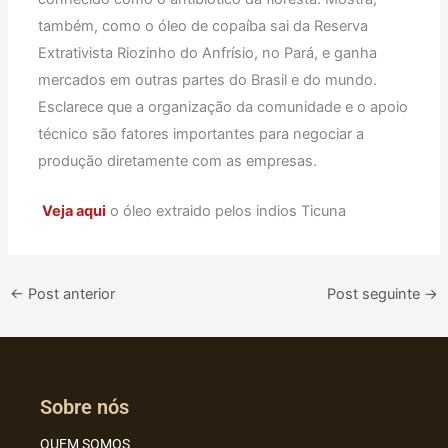
também, como o óleo de copaíba sai da Reserva
Extrativista Riozinho do Anfrísio, no Pará, e ganha
mercados em outras partes do Brasil e do mundo.
Esclarece que a organização da comunidade e o apoio
técnico são fatores importantes para negociar a
produção diretamente com as empresas.
Veja aqui
o óleo extraido pelos indios Ticuna
←
Post anterior
Post seguinte
→
Sobre nós
QUEM SOMOS