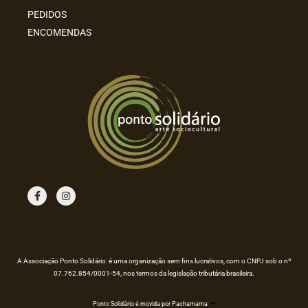
PEDIDOS
ENCOMENDAS
F
I
a
n
c
s
e
t
b
a
o
g
o
r
k
a
m
A Associação Ponto Solidário é uma organização sem fins lucrativos, com o CNPJ sob o nº
07.762.854/0001-54, nos termos da legislação tributária brasileira.
Ponto Solidário é movida por Pachamama
❤