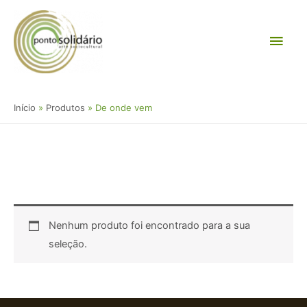
Ir
Men
para
o
princ
conteúdo
Início
Produtos
De onde vem
Nenhum produto foi encontrado para a sua
seleção.