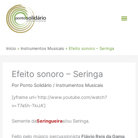
Ir
Men
para
o
princ
conteúdo
Início
Instrumentos Musicais
Efeito sonoro – Seringa
Efeito sonoro – Seringa
Por
Ponto Solidário
/
Instrumentos Musicais
[yframe url=’http://www.youtube.com/watch?
v=T7a5h-TkiJA’]
Semente da
Seringueira
e/ou Seringa.
Feito pelo músico percussionista
Flávio Reis da Gama
,